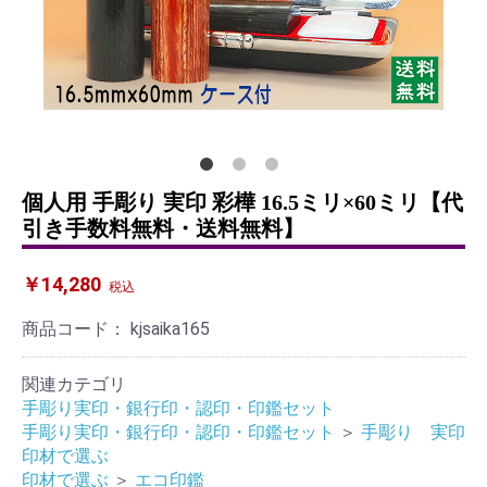
個人用 手彫り 実印 彩樺 16.5ミリ×60ミリ【代
引き手数料無料・送料無料】
￥14,280
税込
商品コード：
kjsaika165
関連カテゴリ
手彫り実印・銀行印・認印・印鑑セット
手彫り実印・銀行印・認印・印鑑セット
＞
手彫り 実印
印材で選ぶ
印材で選ぶ
＞
エコ印鑑