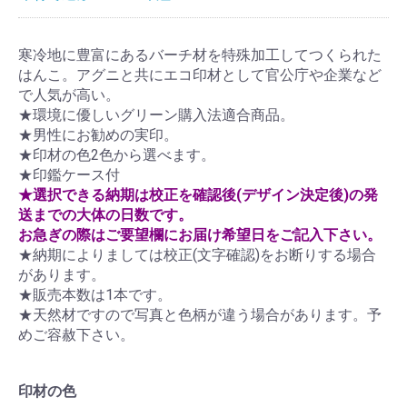
寒冷地に豊富にあるバーチ材を特殊加工してつくられた
はんこ。アグニと共にエコ印材として官公庁や企業など
で人気が高い。
★環境に優しいグリーン購入法適合商品。
★男性にお勧めの実印。
★印材の色2色から選べます。
★印鑑ケース付
★選択できる納期は校正を確認後(デザイン決定後)の発
送までの大体の日数です。
お急ぎの際はご要望欄にお届け希望日をご記入下さい。
★納期によりましては校正(文字確認)をお断りする場合
があります。
★販売本数は1本です。
★天然材ですので写真と色柄が違う場合があります。予
めご容赦下さい。
印材の色