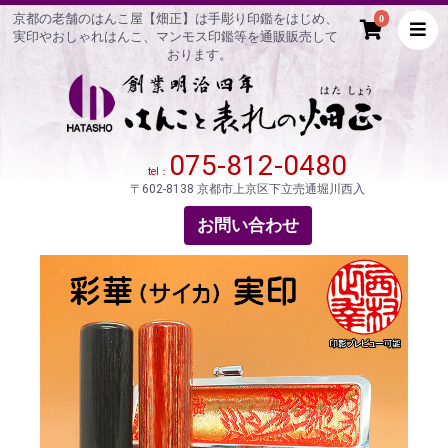
京都の老舗のはんこ屋【畑正】は手彫り印鑑をはじめ、
0
実印やおしゃれはんこ、マンモス印鑑等を通販販売して
おります。
075-812-0480
tel：
〒602-8138 京都市上京区下立売通堀川西入
お問い合わせ