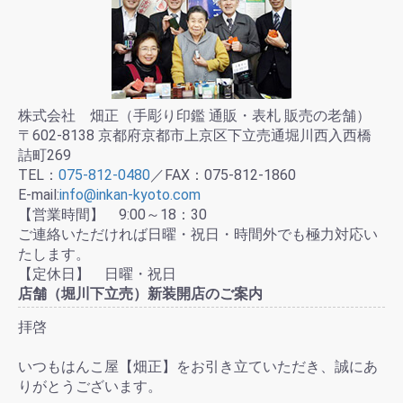
株式会社 畑正（手彫り印鑑 通販・表札 販売の老舗）
〒602-8138 京都府京都市上京区下立売通堀川西入西橋
詰町269
TEL：
075-812-0480
／FAX：075-812-1860
E-mail:
info@inkan-kyoto.com
【営業時間】 9:00～18：30
ご連絡いただければ日曜・祝日・時間外でも極力対応い
たします。
【定休日】 日曜・祝日
店舗（堀川下立売）新装開店のご案内
拝啓
いつもはんこ屋【畑正】をお引き立ていただき、誠にあ
りがとうございます。