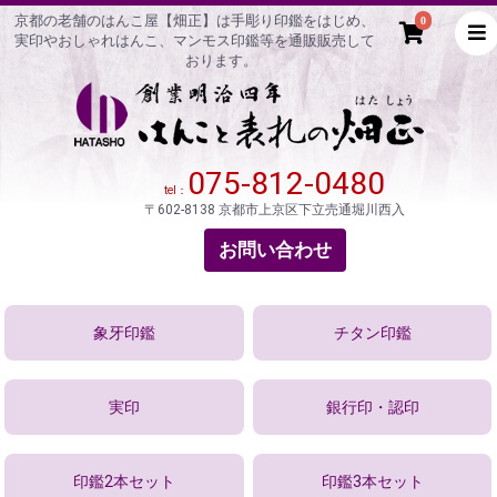
京都の老舗のはんこ屋【畑正】は手彫り印鑑をはじめ、
0
実印やおしゃれはんこ、マンモス印鑑等を通販販売して
おります。
075-812-0480
tel：
〒602-8138 京都市上京区下立売通堀川西入
お問い合わせ
象牙印鑑
チタン印鑑
実印
銀行印・認印
印鑑2本セット
印鑑3本セット