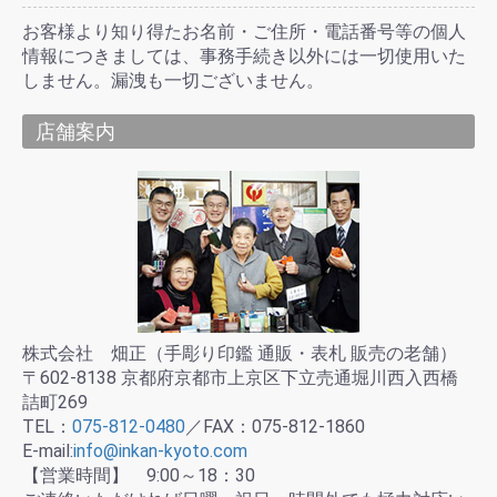
お客様より知り得たお名前・ご住所・電話番号等の個人
情報につきましては、事務手続き以外には一切使用いた
しません。漏洩も一切ございません。
店舗案内
株式会社 畑正（手彫り印鑑 通販・表札 販売の老舗）
〒602-8138 京都府京都市上京区下立売通堀川西入西橋
詰町269
TEL：
075-812-0480
／FAX：075-812-1860
E-mail:
info@inkan-kyoto.com
【営業時間】 9:00～18：30