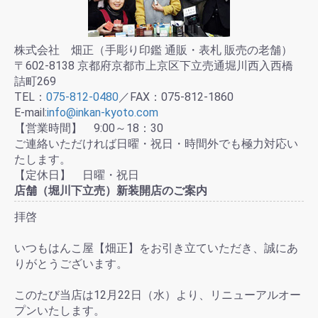
株式会社 畑正（手彫り印鑑 通販・表札 販売の老舗）
〒602-8138 京都府京都市上京区下立売通堀川西入西橋
詰町269
TEL：
075-812-0480
／FAX：075-812-1860
E-mail:
info@inkan-kyoto.com
【営業時間】 9:00～18：30
ご連絡いただければ日曜・祝日・時間外でも極力対応い
たします。
【定休日】 日曜・祝日
店舗（堀川下立売）新装開店のご案内
拝啓
いつもはんこ屋【畑正】をお引き立ていただき、誠にあ
りがとうございます。
このたび当店は12月22日（水）より、リニューアルオー
プンいたします。