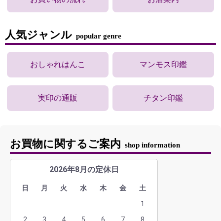
人気ジャンル
popular genre
おしゃれはんこ
マンモス印鑑
実印の通販
チタン印鑑
お買物に関するご案内
shop information
2026年8月の定休日
日
月
火
水
木
金
土
1
2
3
4
5
6
7
8