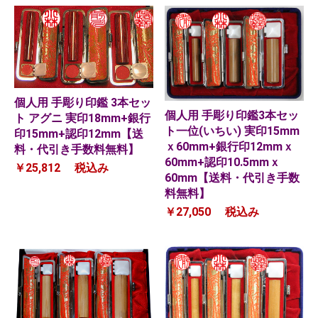
個人用 手彫り印鑑 3本セッ
個人用 手彫り印鑑3本セッ
ト アグニ 実印18mm+銀行
ト一位(いちい) 実印15mm
印15mm+認印12mm【送
ｘ60mm+銀行印12mmｘ
料・代引き手数料無料】
60mm+認印10.5mmｘ
￥25,812
税込み
60mm【送料・代引き手数
料無料】
￥27,050
税込み