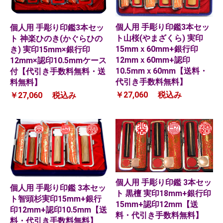
個人用 手彫り印鑑3本セッ
個人用 手彫り印鑑3本セッ
ト山桜(やまざくら) 実印
ト 神楽ひのき(かぐらひの
15mmｘ60mm+銀行印
き) 実印15mm×銀行印
12mmｘ60mm+認印
12mm×認印10.5mmケース
10.5mmｘ60mm【送料・
付【代引き手数料無料・送
代引き手数料無料】
料無料】
￥27,060
税込み
￥27,060
税込み
個人用 手彫り印鑑 3本セッ
個人用 手彫り印鑑 3本セッ
ト 黒檀 実印18mm+銀行印
ト智頭杉実印15mm+銀行
15mm+認印12mm【送
印12mm+認印10.5mm【送
料・代引き手数料無料】
料・代引き手数料無料】