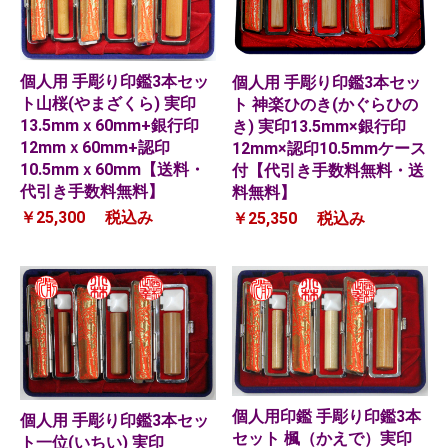
個人用 手彫り印鑑3本セッ
個人用 手彫り印鑑3本セッ
ト山桜(やまざくら) 実印
ト 神楽ひのき(かぐらひの
13.5mmｘ60mm+銀行印
き) 実印13.5mm×銀行印
12mmｘ60mm+認印
12mm×認印10.5mmケース
10.5mmｘ60mm【送料・
付【代引き手数料無料・送
代引き手数料無料】
料無料】
￥25,300
税込み
￥25,350
税込み
個人用印鑑 手彫り印鑑3本
個人用 手彫り印鑑3本セッ
セット 楓（かえで）実印
ト一位(いちい) 実印