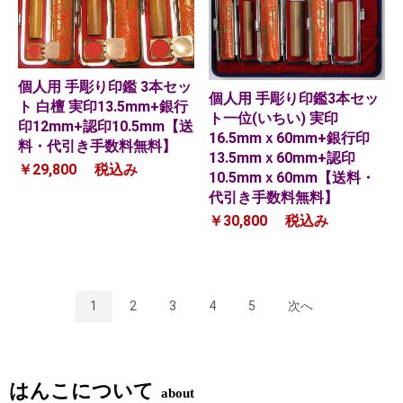
個人用 手彫り印鑑 3本セッ
個人用 手彫り印鑑3本セッ
ト 白檀 実印13.5mm+銀行
ト一位(いちい) 実印
印12mm+認印10.5mm【送
16.5mmｘ60mm+銀行印
料・代引き手数料無料】
13.5mmｘ60mm+認印
￥29,800
税込み
10.5mmｘ60mm【送料・
代引き手数料無料】
￥30,800
税込み
1
2
3
4
5
次へ
はんこについて
about