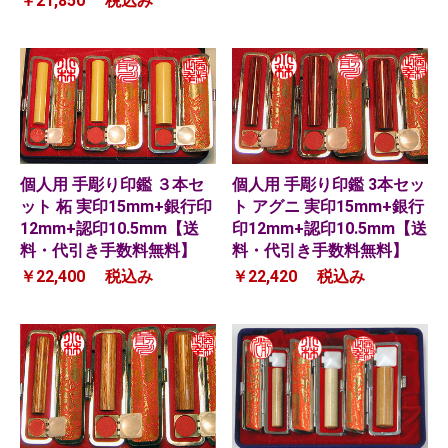
￥21,850
税込み
個人用 手彫り印鑑 3本セッ
個人用 手彫り印鑑 ３本セ
ト アグニ 実印15mm+銀行
ット 柘 実印15mm+銀行印
印12mm+認印10.5mm【送
12mm+認印10.5mm【送
料・代引き手数料無料】
料・代引き手数料無料】
￥22,420
税込み
￥22,400
税込み