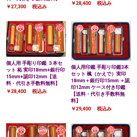
￥28,400
税込み
￥27,300
税込み
個人用 手彫り印鑑 ３本セ
個人用印鑑 手彫り印鑑3本
ット 柘 実印18mm+銀行印
セット 楓（かえで）実印
15mm+認印12mm【送
18mm＋銀行印15mm ＋認
料・代引き手数料無料】
印12mm ケース付き印鑑
￥28,400
税込み
【送料・代引き手数料無
料】
￥29,400
税込み