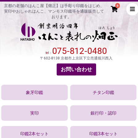
京都の老舗のはんこ屋【畑正】は手彫り印鑑をはじめ、
0
実印やおしゃれはんこ、マンモス印鑑等を通販販売して
おります。
075-812-0480
tel：
〒602-8138 京都市上京区下立売通堀川西入
お問い合わせ
象牙印鑑
チタン印鑑
実印
銀行印・認印
印鑑2本セット
印鑑3本セット