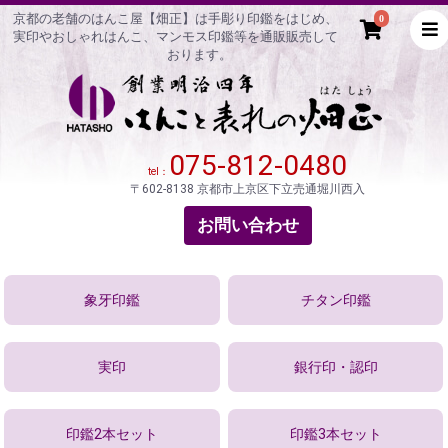
京都の老舗のはんこ屋【畑正】は手彫り印鑑をはじめ、
0
実印やおしゃれはんこ、マンモス印鑑等を通販販売して
おります。
075-812-0480
tel：
〒602-8138 京都市上京区下立売通堀川西入
お問い合わせ
象牙印鑑
チタン印鑑
実印
銀行印・認印
印鑑2本セット
印鑑3本セット