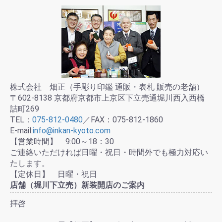
株式会社 畑正（手彫り印鑑 通販・表札 販売の老舗）
〒602-8138 京都府京都市上京区下立売通堀川西入西橋
詰町269
TEL：
075-812-0480
／FAX：075-812-1860
E-mail:
info@inkan-kyoto.com
【営業時間】 9:00～18：30
ご連絡いただければ日曜・祝日・時間外でも極力対応い
たします。
【定休日】 日曜・祝日
店舗（堀川下立売）新装開店のご案内
拝啓