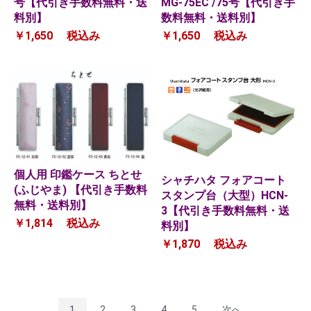
号【代引き手数料無料・送
MG-75EC /75号【代引き手
料別】
数料無料・送料別】
￥1,650
税込み
￥1,650
税込み
個人用 印鑑ケース ちとせ
シャチハタ フォアコート
(ふじやま) 【代引き手数料
スタンプ台（大型）HCN-
無料・送料別】
3【代引き手数料無料・送
￥1,814
税込み
料別】
￥1,870
税込み
1
2
3
4
5
次へ