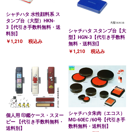
シャチハタ 水性顔料系 ス
タンプ台（大型）HKN-
3【代引き手数料無料・送
シャチハタ スタンプ台【大
料別】
型】HGN-3【代引き手数料
￥1,210
税込み
無料・送料別】
￥1,210
税込み
シャチハタ朱肉（エコス）
個人用 印鑑ケース・スヌー
MG-60EC /60号【代引き手
ピー 【代引き手数料無料・
数料無料・送料別】
送料別】