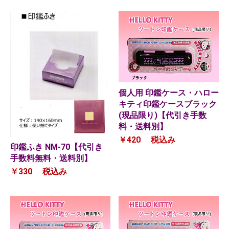
個人用 印鑑ケース・ハロー
キティ印鑑ケースブラック
(現品限り)【代引き手数
料・送料別】
￥420
税込み
印鑑ふき NM-70【代引き
手数料無料・送料別】
￥330
税込み