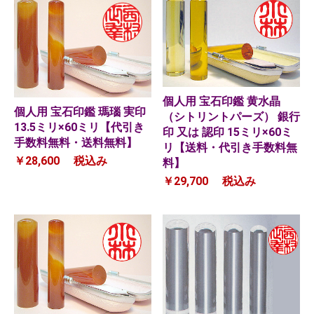
個人用 宝石印鑑 黄水晶
個人用 宝石印鑑 瑪瑙 実印
（シトリントパーズ） 銀行
13.5ミリ×60ミリ【代引き
印 又は 認印 15ミリ×60ミ
手数料無料・送料無料】
リ【送料・代引き手数料無
￥28,600
税込み
料】
￥29,700
税込み