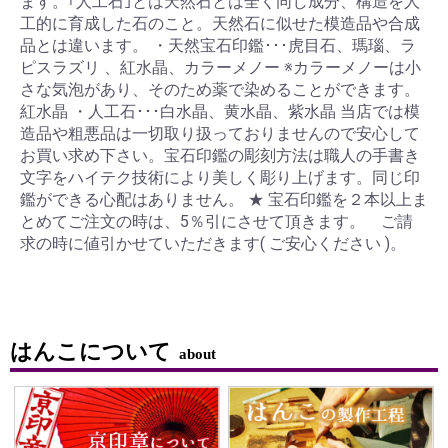
ます。｢人工石｣とは天然石とは全く同じ成分、構造を人
工的に育成した石のこと。天然石に似せた模造品や合成
品とは違います。 ・天然宝石印鑑･･･虎目石、瑪瑙、ラ
ピスラズリ 、紅水晶、カラーメノー ※カラーメノーは小
さな気泡があり、そのため薬で染めることができます。
紅水晶 ・人工石･･･白水晶、黄水晶、紫水晶 当店では模
造品や粗悪品は一切取り扱っておりませんので安心して
お買い求め下さい。宝石印鑑の彫刻方法は職人の手書き
文字をハイテク技術により美しく彫り上げます。同じ印
鑑ができる心配はありません。 ★ 宝石印鑑を２本以上ま
とめてご注文の時は、5％引にさせて頂きます。 ご請
求の時に値引かせていただきます( ご安心ください )。
はんこについて
about