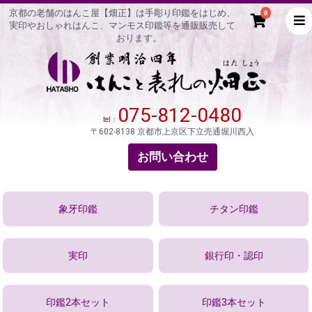
京都の老舗のはんこ屋【畑正】は手彫り印鑑をはじめ、
0
実印やおしゃれはんこ、マンモス印鑑等を通販販売して
おります。
075-812-0480
tel：
〒602-8138 京都市上京区下立売通堀川西入
お問い合わせ
象牙印鑑
チタン印鑑
実印
銀行印・認印
印鑑2本セット
印鑑3本セット