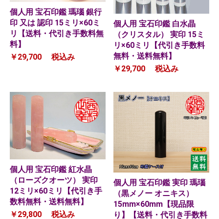
個人用 宝石印鑑 瑪瑙 銀行
印 又は 認印 15ミリ×60ミ
個人用 宝石印鑑 白水晶
リ【送料・代引き手数料無
（クリスタル） 実印 15ミ
料】
リ×60ミリ【代引き手数料
無料・送料無料】
￥29,700
税込み
￥29,700
税込み
個人用 宝石印鑑 紅水晶
（ローズクオーツ） 実印
個人用 宝石印鑑 実印 瑪瑙
12ミリ×60ミリ【代引き手
（黒メノー オニキス）
数料無料・送料無料】
15mm×60mm【現品限
￥29,800
税込み
り】【送料・代引き手数料