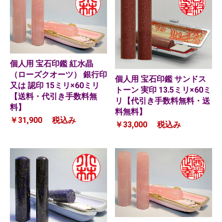
個人用 宝石印鑑 紅水晶
（ローズクオーツ） 銀行印
個人用 宝石印鑑 サンドス
又は 認印 15ミリ×60ミリ
トーン 実印 13.5ミリ×60ミ
【送料・代引き手数料無
リ【代引き手数料無料・送
料】
料無料】
￥31,900
税込み
￥33,000
税込み