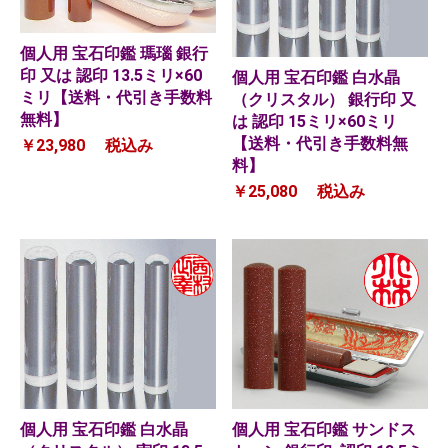
個人用 宝石印鑑 瑪瑙 銀行
印 又は 認印 13.5ミリ×60
個人用 宝石印鑑 白水晶
ミリ【送料・代引き手数料
（クリスタル） 銀行印 又
無料】
は 認印 15ミリ×60ミリ
【送料・代引き手数料無
￥23,980
税込み
料】
￥25,080
税込み
個人用 宝石印鑑 白水晶
個人用 宝石印鑑 サンドス