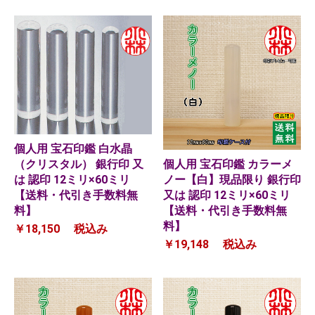
個人用 宝石印鑑 白水晶
個人用 宝石印鑑 カラーメ
（クリスタル） 銀行印 又
ノー【白】現品限り 銀行印
は 認印 12ミリ×60ミリ
又は 認印 12ミリ×60ミリ
【送料・代引き手数料無
【送料・代引き手数料無
料】
料】
￥18,150
税込み
￥19,148
税込み