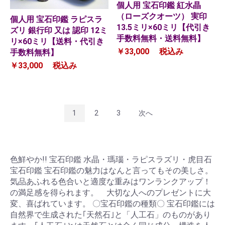
個人用 宝石印鑑 紅水晶
（ローズクオーツ） 実印
個人用 宝石印鑑 ラピスラ
13.5ミリ×60ミリ【代引き
ズリ 銀行印 又は 認印 12ミ
手数料無料・送料無料】
リ×60ミリ【送料・代引き
￥33,000
税込み
手数料無料】
￥33,000
税込み
1
2
3
次へ
色鮮やか!! 宝石印鑑 水晶・瑪瑙・ラピスラズリ・虎目石
宝石印鑑 宝石印鑑の魅力はなんと言ってもその美しさ。
気品あふれる色合いと適度な重みはワンランクアップ！
の満足感を得られます。 大切な人へのプレゼントに大
変、喜ばれています。 〇宝石印鑑の種類〇 宝石印鑑には
自然界で生成された｢天然石｣と「人工石」のものがあり