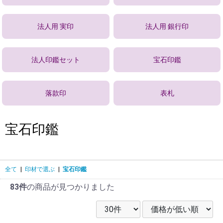
法人用 実印
法人用 銀行印
法人印鑑セット
宝石印鑑
落款印
表札
宝石印鑑
全て
|
印材で選ぶ
|
宝石印鑑
83件
の商品が見つかりました