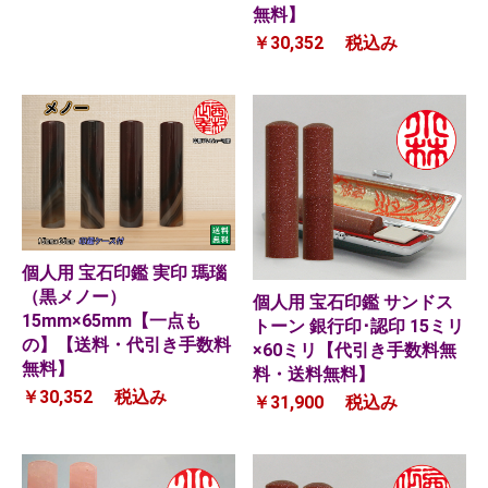
無料】
￥30,352
税込み
個人用 宝石印鑑 実印 瑪瑙
（黒メノー）
個人用 宝石印鑑 サンドス
15mm×65mm【一点も
トーン 銀行印･認印 15ミリ
の】【送料・代引き手数料
×60ミリ【代引き手数料無
無料】
料・送料無料】
￥30,352
税込み
￥31,900
税込み