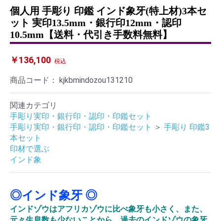
個人用 手彫り 印鑑 インド象牙(特上材)3本セ
ット 実印13.5mm・銀行印12mm・認印
10.5mm【送料・代引き手数料無料】
￥136,100
税込
商品コード：
kjkbmindozou131210
関連カテゴリ
手彫り実印・銀行印・認印・印鑑セット
手彫り実印・銀行印・認印・印鑑セット
＞
手彫り 印鑑3
本セット
印材で選ぶ
インド象
◎インド象牙 ◎
インドゾウはアフリカゾウに比べ象牙も小さく、また、
元々生息数も少ないことから、過去のインドゾウの象牙