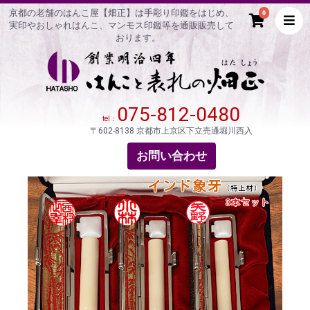
京都の老舗のはんこ屋【畑正】は手彫り印鑑をはじめ、
0
実印やおしゃれはんこ、マンモス印鑑等を通販販売して
おります。
075-812-0480
tel：
〒602-8138 京都市上京区下立売通堀川西入
お問い合わせ