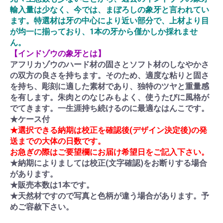
輸入量は少なく、今では、まぼろしの象牙と言われてい
ます。特選材は牙の中心により近い部分で、上材より目
が均一に揃っており、1本の牙から僅かしか採れませ
ん。
【インドゾウの象牙とは】
アフリカゾウのハード材の固さとソフト材のしなやかさ
の双方の良さを持ちます。そのため、適度な粘りと固さ
を持ち、彫刻に適した素材であり、独特のツヤと重量感
を有します。朱肉とのなじみもよく、使うたびに風格が
でてきます。一生涯持ち続けるのに最適なはんこです。
★ケース付
★選択できる納期は校正を確認後(デザイン決定後)の発
送までの大体の日数です。
お急ぎの際はご要望欄にお届け希望日をご記入下さい。
★納期によりましては校正(文字確認)をお断りする場合
があります。
★販売本数は1本です。
★天然材ですので写真と色柄が違う場合があります。予
めご容赦下さい。