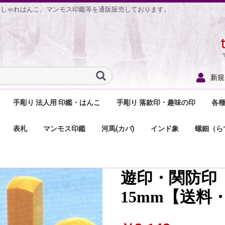
おしゃれはんこ、マンモス印鑑等を通販販売しております。
新規
手彫り 法人用 印鑑・はんこ
手彫り 落款印・趣味の印
各
鑑
鑑
印鑑
手彫り 法人用 実印
手彫り 法人用 銀行印
手彫り 角印（社印）
手彫り 割印
手彫り 法人 印鑑セット
法人用住所印
ゴム角印（法人印）
小切手用ゴム印・手形
手彫り 落款印
手彫り 遊印・関防印
手彫り 蔵書印
手彫り 一文字印
手彫り 陶芸用落款印
落款関連商品
落
住
分
小
医
の
お
そ
表札
マンモス印鑑
河馬(カバ)
インド象
螺鈿（ら
用ゴム印
用
印
印
む
木の表札
大理石・天然石表札
セラミック表札
プラスチック・アクリ
金属・ステンレス・銅
2世帯用表札
プレート・名札
ル表札
の表札
遊印・関防印
15mm【送料