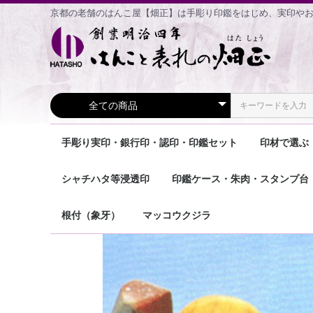
京都の老舗のはんこ屋【畑正】は手彫り印鑑をはじめ、実印や
手彫り実印・銀行印・認印・印鑑セット
印材で選ぶ
手彫り 実印
手彫り 銀行印・認印
手彫り 印鑑2本セット
手彫り 印鑑3本セット
象牙印鑑
宝石印鑑
エコ印鑑
香りの印
チタン印
おしゃれ
シャチハタ等浸透印
印鑑ケース・朱肉・スタンプ台
住所印
鯱雅印
ネーム9(認印)
メールオーダー式商品
その他の浸透印
印鑑ケース個人用
印鑑ケース法人用
朱肉・印泥
スタンプ台
その他の商品
根付（象牙）
マッコウクジラ