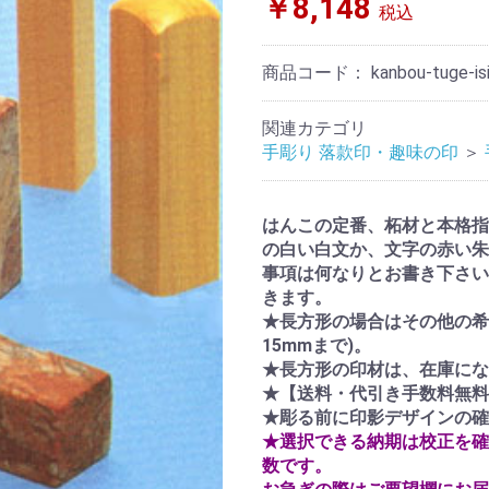
￥8,148
税込
商品コード：
kanbou-tuge-is
関連カテゴリ
手彫り 落款印・趣味の印
＞
はんこの定番、柘材と本格指
の白い白文か、文字の赤い朱
事項は何なりとお書き下さい
きます。
★長方形の場合はその他の希
15mmまで)。
★長方形の印材は、在庫にな
★【送料・代引き手数料無料
★彫る前に印影デザインの確
★選択できる納期は校正を確
数です。