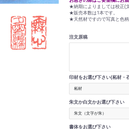
お急ぎの際はご要望欄にお届
★納期によりましては校正(
★販売本数は1本です。
★天然材ですので写真と色柄
注文原稿
印材をお選び下さい(柘材・石
朱文か白文かお選び下さい
書体をお選び下さい