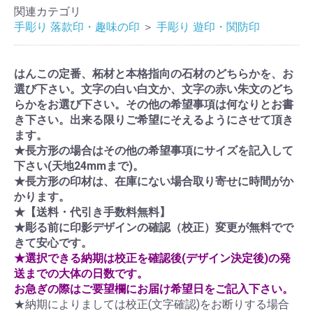
関連カテゴリ
手彫り 落款印・趣味の印
＞
手彫り 遊印・関防印
はんこの定番、柘材と本格指向の石材のどちらかを、お
選び下さい。文字の白い白文か、文字の赤い朱文のどち
らかをお選び下さい。その他の希望事項は何なりとお書
き下さい。出来る限りご希望にそえるようにさせて頂き
ます。
★長方形の場合はその他の希望事項にサイズを記入して
下さい(天地24mmまで)。
★長方形の印材は、在庫にない場合取り寄せに時間がか
かります。
★【送料・代引き手数料無料】
★彫る前に印影デザインの確認（校正）変更が無料でで
きて安心です。
★選択できる納期は校正を確認後(デザイン決定後)の発
送までの大体の日数です。
お急ぎの際はご要望欄にお届け希望日をご記入下さい。
★納期によりましては校正(文字確認)をお断りする場合