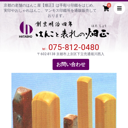
京都の老舗のはんこ屋【畑正】は手彫り印鑑をはじめ、
0
実印やおしゃれはんこ、マンモス印鑑等を通販販売して
おります。
075-812-0480
tel：
〒602-8138 京都市上京区下立売通堀川西入
お問い合わせ