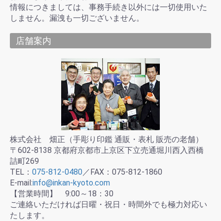
情報につきましては、事務手続き以外には一切使用いた
しません。漏洩も一切ございません。
店舗案内
株式会社 畑正（手彫り印鑑 通販・表札 販売の老舗）
〒602-8138 京都府京都市上京区下立売通堀川西入西橋
詰町269
TEL：
075-812-0480
／FAX：075-812-1860
E-mail:
info@inkan-kyoto.com
【営業時間】 9:00～18：30
ご連絡いただければ日曜・祝日・時間外でも極力対応い
たします。