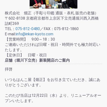
株式会社 畑正（手彫り印鑑 通販・表札 販売の老舗）
〒602-8138 京都府京都市上京区下立売通堀川西入西橋
詰町269
TEL：
075-812-0480
／FAX：075-812-1860
E-mail:
info@inkan-kyoto.com
【営業時間】 9:00～18：30
ご連絡いただければ日曜・祝日・時間外でも極力対応い
たします。
【定休日】 日曜・祝日
店舗（堀川下立売）新装開店のご案内
拝啓
いつもはんこ屋【畑正】をお引き立ていただき、誠にあ
りがとうございます。
このたび当店は12月22日（水）より、リニューアルオー
プンいたします。