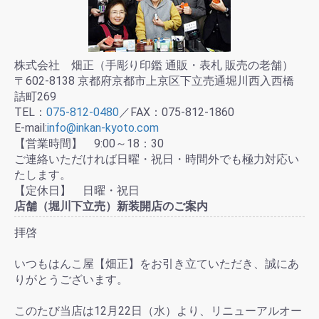
株式会社 畑正（手彫り印鑑 通販・表札 販売の老舗）
〒602-8138 京都府京都市上京区下立売通堀川西入西橋
詰町269
TEL：
075-812-0480
／FAX：075-812-1860
E-mail:
info@inkan-kyoto.com
【営業時間】 9:00～18：30
ご連絡いただければ日曜・祝日・時間外でも極力対応い
たします。
【定休日】 日曜・祝日
店舗（堀川下立売）新装開店のご案内
拝啓
いつもはんこ屋【畑正】をお引き立ていただき、誠にあ
りがとうございます。
このたび当店は12月22日（水）より、リニューアルオー