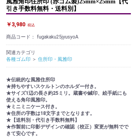
風雅角印住所印 (赤ゴム製)25mm×25mm【代
引き手数料無料・送料別】
￥3,980
税込
商品コード：
fugakaku25jyusyoA
関連カテゴリ
各種ゴム印
＞
住所印・風雅印
★伝統的な風雅住所印
★持ちやすいスケルトンのホルダー付き。
★サイズ1辺の長さ約25ミリ。蔵書や緘印、絵手紙にも
使える角印風雅印。
★ミニミニケース付き。
★住所の字数は18文字までとなります。
★【送料別・代引き手数料無料】
★作製前に印影デザインの確認（校正）変更が無料でで
きて安心です。