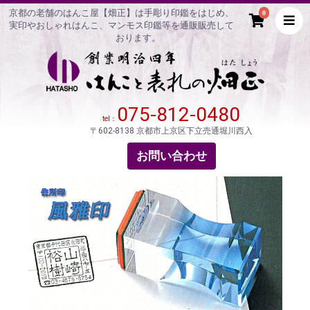
京都の老舗のはんこ屋【畑正】は手彫り印鑑をはじめ、
0
実印やおしゃれはんこ、マンモス印鑑等を通販販売して
おります。
075-812-0480
tel：
〒602-8138 京都市上京区下立売通堀川西入
お問い合わせ