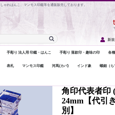
おしゃれはんこ、マンモス印鑑等を通販販売しております。
新規
手彫り 法人用 印鑑・はんこ
手彫り 落款印・趣味の印
各
鑑
鑑
印鑑
手彫り 法人用 実印
手彫り 法人用 銀行印
手彫り 角印（社印）
手彫り 割印
手彫り 法人 印鑑セット
法人用住所印
ゴム角印（法人印）
小切手用ゴム印・手形
手彫り 落款印
手彫り 遊印・関防印
手彫り 蔵書印
手彫り 一文字印
手彫り 陶芸用落款印
落款関連商品
落
住
分
小
医
の
お
そ
表札
マンモス印鑑
河馬(カバ)
インド象
螺鈿（ら
用ゴム印
用
印
印
む
木の表札
大理石・天然石表札
セラミック表札
プラスチック・アクリ
金属・ステンレス・銅
2世帯用表札
プレート・名札
ル表札
の表札
角印代表者印 
24mm【代引
別】