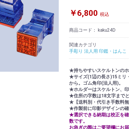
￥6,800
税込
商品コード：
kaku24D
関連カテゴリ
手彫り 法人用 印鑑・はんこ
★持ちやすいスケルトンのホ
★サイズ(1辺の長さ)15ミリ
から。ゴム角印(法人用)。
★ホルダーはスケルトン、印
★住所の字数は18文字まで
★【送料別・代引き手数料無
★作製前に印影デザインの確
★選択できる納期は校正を確
数です。
お急ぎの際はご要望欄にお届