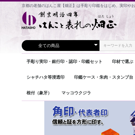
京都の老舗のはんこ屋【畑正】は手彫り印鑑をはじめ、実印や
手彫り実印・銀行印・認印・印鑑セット
印材で選ぶ
手彫り 実印
手彫り 銀行印・認印
手彫り 印鑑2本セット
手彫り 印鑑3本セット
象牙印鑑
宝石印鑑
エコ印鑑
香りの印
チタン印
おしゃれ
シャチハタ等浸透印
印鑑ケース・朱肉・スタンプ台
住所印
鯱雅印
ネーム9(認印)
メールオーダー式商品
その他の浸透印
印鑑ケース個人用
印鑑ケース法人用
朱肉・印泥
スタンプ台
その他の商品
根付（象牙）
マッコウクジラ