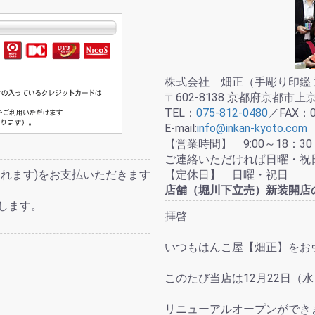
株式会社 畑正（手彫り印鑑 
〒602-8138 京都府京都市
TEL：
075-812-0480
／FAX：07
E-mail:
info@inkan-kyoto.com
【営業時間】 9:00～18：30
ご連絡いただければ日曜・祝
れます)をお支払いただきます
【定休日】 日曜・祝日
店舗（堀川下立売）新装開店
します。
拝啓
いつもはんこ屋【畑正】をお
このたび当店は12月22日（
リニューアルオープンができ