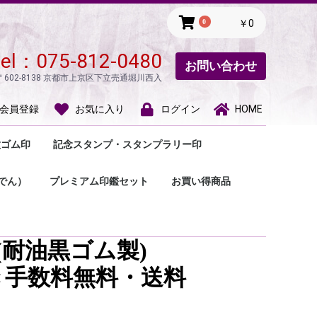
0
￥0
tel：
075-812-0480
お問い合わせ
〒602-8138 京都市上京区下立売通堀川西入
会員登録
お気に入り
ログイン
HOME
種ゴム印
記念スタンプ・スタンプラリー印
款印・趣味の印
所印・風雅印
割タイプ住所印
切手用ゴム印・手形
療用（人体図）ゴム
し袋用ゴム印・慶弔
名前印・氏名印・ご
の他のゴム印
観光スタンプ
スタンプラリー印
一文字印
游印‣関防印
蔵書印
落款印
蔵書印
でん）
プレミアム印鑑セット
お買い得商品
ゴム印
っ子
(耐油黒ゴム製)
き手数料無料・送料