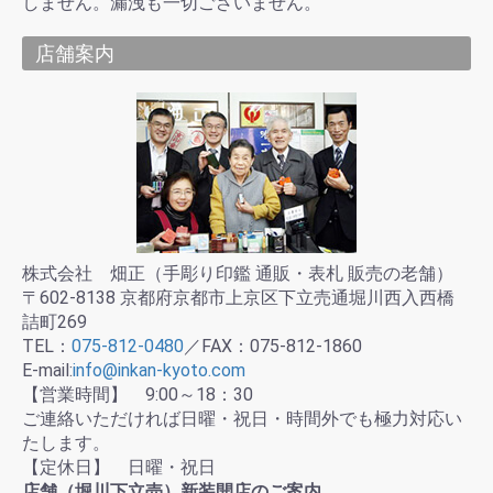
しません。漏洩も一切ございません。
店舗案内
株式会社 畑正（手彫り印鑑 通販・表札 販売の老舗）
〒602-8138 京都府京都市上京区下立売通堀川西入西橋
詰町269
TEL：
075-812-0480
／FAX：075-812-1860
E-mail:
info@inkan-kyoto.com
【営業時間】 9:00～18：30
ご連絡いただければ日曜・祝日・時間外でも極力対応い
たします。
【定休日】 日曜・祝日
店舗（堀川下立売）新装開店のご案内