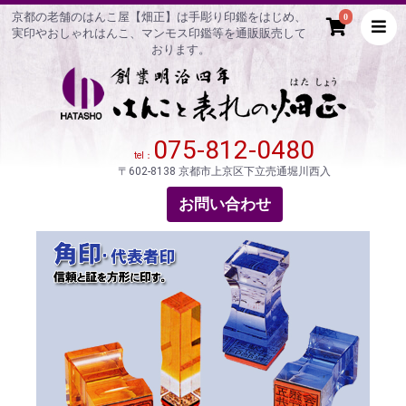
京都の老舗のはんこ屋【畑正】は手彫り印鑑をはじめ、
0
実印やおしゃれはんこ、マンモス印鑑等を通販販売して
おります。
075-812-0480
tel：
〒602-8138 京都市上京区下立売通堀川西入
お問い合わせ