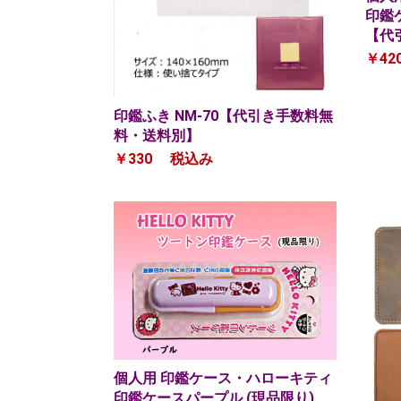
印鑑
【代
￥42
印鑑ふき NM-70【代引き手数料無
料・送料別】
￥330
税込み
個人用 印鑑ケース・ハローキティ
印鑑ケースパープル (現品限り)