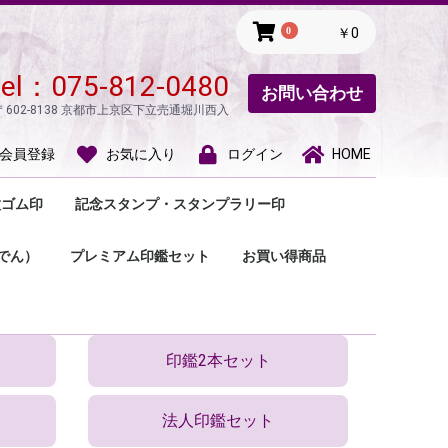
0
￥0
tel：
075-812-0480
お問い合わせ
〒602-8138 京都市上京区下立売通堀川西入
会員登録
お気に入り
ログイン
HOME
種ゴム印
記念スタンプ・スタンプラリー印
款印・趣味の印
所印・風雅印
割タイプ住所印
切手用ゴム印・手形
療用（人体図）ゴム
し袋用ゴム印・慶弔
名前印・氏名印・ご
の他のゴム印
観光スタンプ
スタンプラリー印
一文字印
游印‣関防印
蔵書印
落款印
蔵書印
でん）
プレミアム印鑑セット
お買い得商品
ゴム印
っ子
印鑑2本セット
法人印鑑セット