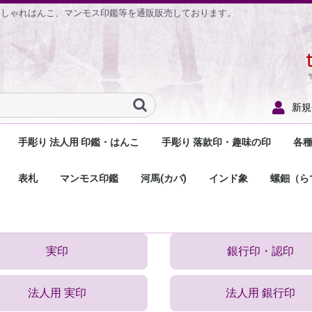
おしゃれはんこ、マンモス印鑑等を通販販売しております。
新規
手彫り 法人用 印鑑・はんこ
手彫り 落款印・趣味の印
各
鑑
鑑
印鑑
手彫り 法人用 実印
手彫り 法人用 銀行印
手彫り 角印（社印）
手彫り 割印
手彫り 法人 印鑑セット
法人用住所印
ゴム角印（法人印）
小切手用ゴム印・手形
手彫り 落款印
手彫り 遊印・関防印
手彫り 蔵書印
手彫り 一文字印
手彫り 陶芸用落款印
落款関連商品
落
住
分
小
医
の
お
そ
表札
マンモス印鑑
河馬(カバ)
インド象
螺鈿（ら
用ゴム印
用
印
印
む
木の表札
大理石・天然石表札
セラミック表札
プラスチック・アクリ
金属・ステンレス・銅
2世帯用表札
プレート・名札
ル表札
の表札
実印
銀行印・認印
法人用 実印
法人用 銀行印