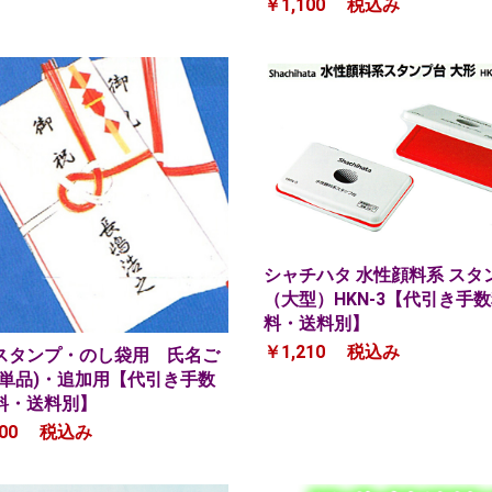
￥1,100
税込み
シャチハタ 水性顔料系 スタ
（大型）HKN-3【代引き手
料・送料別】
￥1,210
税込み
スタンプ・のし袋用 氏名ご
(単品)・追加用【代引き手数
料・送料別】
00
税込み