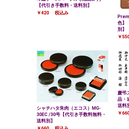
【代引き手数料・送料別】
￥420
税込み
Pre
色】
別】
￥55
慶弔
品・
送料
シャチハタ朱肉（エコス）MG-
￥66
30EC /30号【代引き手数料無料・
送料別】
￥660
税込み