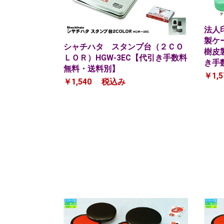
法人
製ケ
シャチハタ スタンプ台（２ＣＯ
樹皮
ＬＯＲ）HGW-3EC【代引き手数料
き手
無料・送料別】
￥1,5
￥1,540
税込み