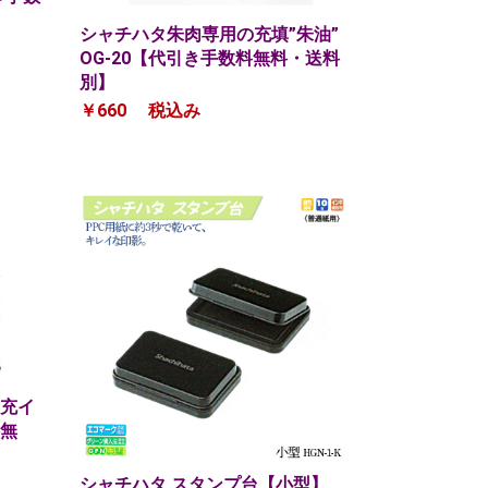
シャチハタ朱肉専用の充填”朱油”
OG-20【代引き手数料無料・送料
別】
￥660
税込み
充イ
無
シャチハタ スタンプ台【小型】