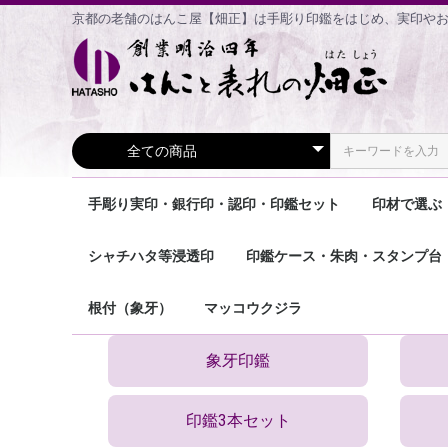
京都の老舗のはんこ屋【畑正】は手彫り印鑑をはじめ、実印や
手彫り実印・銀行印・認印・印鑑セット
印材で選ぶ
手彫り 実印
手彫り 銀行印・認印
手彫り 印鑑2本セット
手彫り 印鑑3本セット
象牙印鑑
宝石印鑑
エコ印鑑
香りの印
チタン印
おしゃれ
シャチハタ等浸透印
印鑑ケース・朱肉・スタンプ台
住所印
鯱雅印
ネーム9(認印)
メールオーダー式商品
その他の浸透印
印鑑ケース個人用
印鑑ケース法人用
朱肉・印泥
スタンプ台
その他の商品
根付（象牙）
マッコウクジラ
象牙印鑑
印鑑3本セット