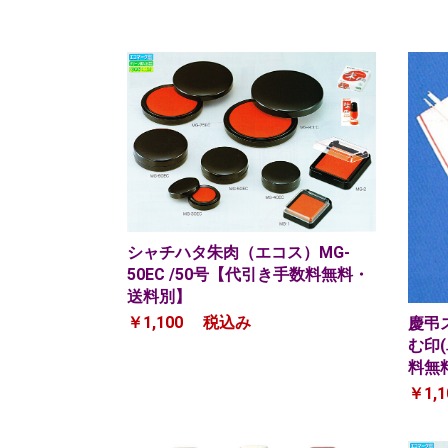
シャチハタ朱肉（エコス）MG-
50EC /50号【代引き手数料無料・
送料別】
￥1,100
税込み
慶弔
む印
料無
￥1,1